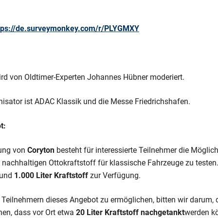
tps://de.surveymonkey.com/r/PLYGMXY
ird von Oldtimer-Experten Johannes Hübner moderiert.
isator ist ADAC Klassik und die Messe Friedrichshafen.
t:
zung von
Coryton
besteht für interessierte Teilnehmer die Möglic
achhaltigen Ottokraftstoff für klassische Fahrzeuge zu testen. H
rund
1.000 Liter Kraftstoff
zur Verfügung.
 Teilnehmern dieses Angebot zu ermöglichen, bitten wir darum, d
nen, dass vor Ort etwa
20 Liter Kraftstoff nachgetankt
werden k