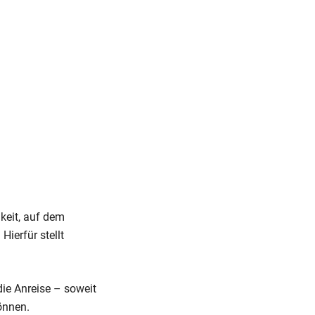
hkeit, auf dem
ierfür stellt
ie Anreise – soweit
önnen.