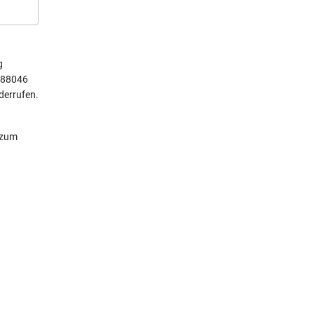
g
 88046
derrufen.
 zum