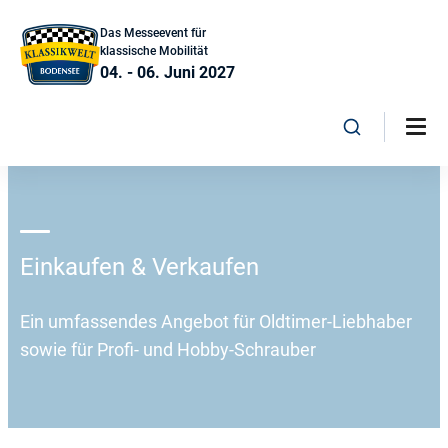
Das Messeevent für
klassische Mobilität
04. - 06. Juni 2027
Einkaufen & Verkaufen
Ein umfassendes Angebot für Oldtimer-Liebhaber
sowie für Profi- und Hobby-Schrauber